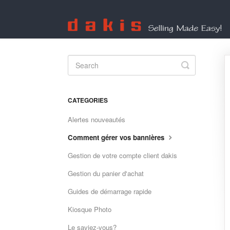
Toggle
Search
CATEGORIES
Alertes nouveautés
Comment gérer vos bannières
Gestion de votre compte client dakis
Gestion du panier d'achat
Guides de démarrage rapide
Kiosque Photo
Le saviez-vous?